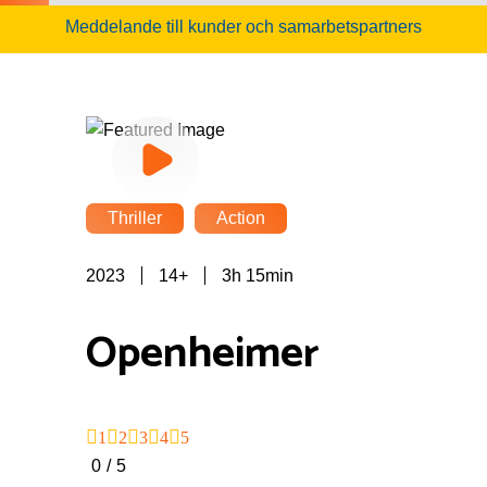
Meddelande till kunder och samarbetspartners
Thriller
Action
2023
14+
3h 15min
Openheimer
1
2
3
4
5
0
/
5