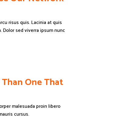
cu risus quis. Lacinia at quis
. Dolor sed viverra ipsum nunc
le Than One That
corper malesuada proin libero
mauris cursus.