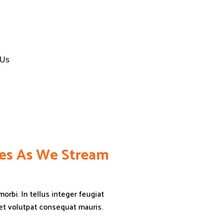
 Us
hes As We Stream
orbi. In tellus integer feugiat
met volutpat consequat mauris.