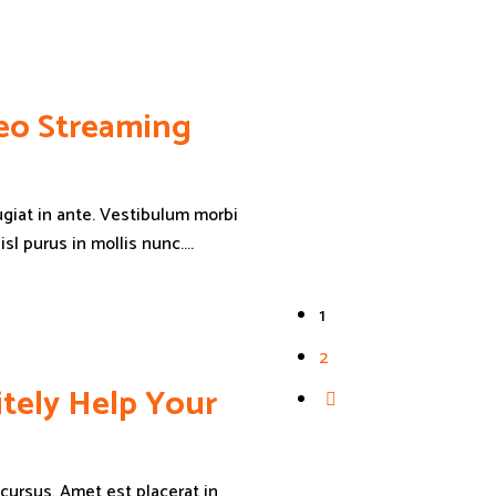
deo Streaming
eugiat in ante. Vestibulum morbi
l purus in mollis nunc....
1
2
itely Help Your
cursus. Amet est placerat in