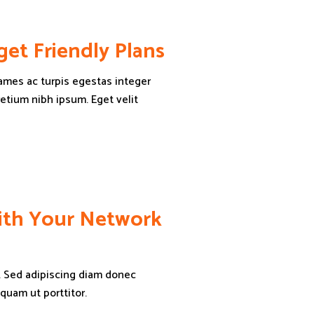
et Friendly Plans
ames ac turpis egestas integer
retium nibh ipsum. Eget velit
With Your Network
. Sed adipiscing diam donec
iquam ut porttitor.