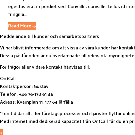
egestas erat imperdiet sed. Convallis convallis tellus id int
fringilla...
Read More
Meddelande till kunder och samarbetspartners
Vi har blivit informerade om att vissa av våra kunder har kontak
Dessa påståenden är nu överlämnade till relevanta myndigheter f
För frågor eller vidare kontakt hänvisas till:
On1Call
Kontaktperson: Gustav
Telefon: ‪+46 76-178 61 46‬
Adress: Kvarnplan 11, 177 64 Järfälla
”I en tid där allt fler företagsprocesser och tjänster flyttar onli
Med internet med dedikerad kapacitet från On1Call får du en pri
×