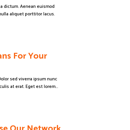
ida dictum. Aenean euismod
la aliquet porttitor lacus.
ans For Your
 Dolor sed viverra ipsum nunc
lis at erat. Eget est lorem...
Use Our Network