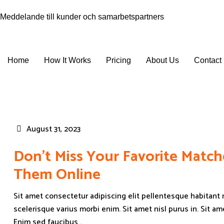
Meddelande till kunder och samarbetspartners
Home
How It Works
Pricing
About Us
Contact
Get In Touch
August 31, 2023
Don’t Miss Your Favorite Matc
Them Online
Sit amet consectetur adipiscing elit pellentesque habitant m
scelerisque varius morbi enim. Sit amet nisl purus in. Sit a
Enim sed faucibus...