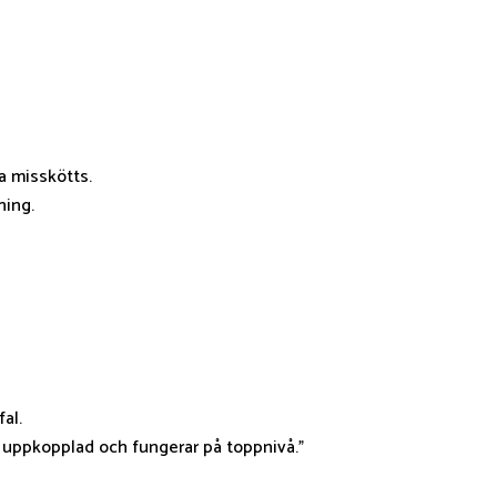
a misskötts.
ning.
fal.
r uppkopplad och fungerar på toppnivå.”