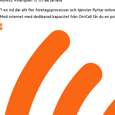
Adress: Kvarnplan 11, 177 64 Järfälla
”I en tid där allt fler företagsprocesser och tjänster flyttar onli
Med internet med dedikerad kapacitet från On1Call får du en pri
×