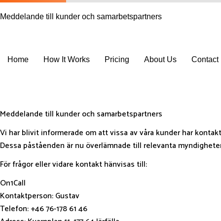
Meddelande till kunder och samarbetspartners
Home
How It Works
Pricing
About Us
Contact
Get In Touch
Meddelande till kunder och samarbetspartners
Vi har blivit informerade om att vissa av våra kunder har kontak
Dessa påståenden är nu överlämnade till relevanta myndigheter f
För frågor eller vidare kontakt hänvisas till:
On1Call
Kontaktperson: Gustav
Telefon: ‪+46 76-178 61 46‬