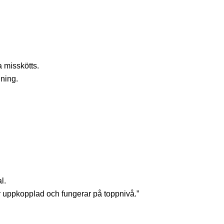
a misskötts.
gning.
l.
är uppkopplad och fungerar på toppnivå.”