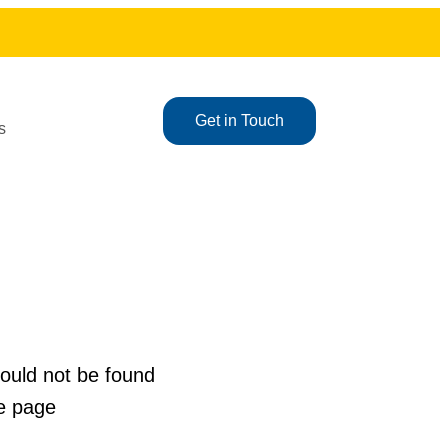
Get in Touch
s
ould not be found
e page